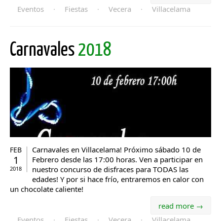
Eventos
·
Fiestas
·
Vecera
·
Villacelama
Carnavales
2018
Carnavales en Villacelama! Próximo sábado 10 de
FEB
1
Febrero desde las 17:00 horas. Ven a participar en
nuestro concurso de disfraces para TODAS las
2018
edades! Y por si hace frío, entraremos en calor con
un chocolate caliente!
read more →
Eventos
·
Fiestas
·
Vecera
·
Villacelama