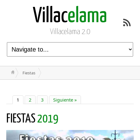
Villac
elama
Villacelama 2.0
Fiestas
1
2
3
Siguiente »
FIESTAS
2019