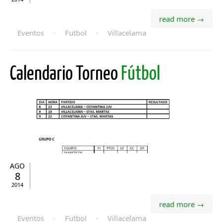
read more →
Eventos
·
Futbol
·
Villacelama
Calendario Torneo
Fútbol
AGO
8
2014
read more →
Eventos
·
Futbol
·
Villacelama