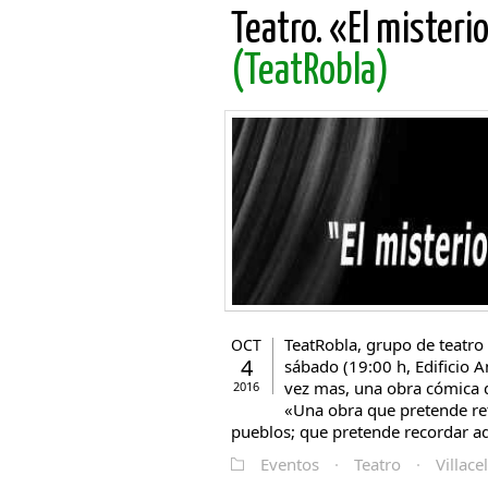
Teatro. «El misteri
(TeatRobla)
TeatRobla, grupo de teatro
OCT
4
sábado (19:00 h, Edificio A
vez mas, una obra cómica d
2016
«Una obra que pretende ret
pueblos; que pretende recordar aque
Eventos
·
Teatro
·
Villac