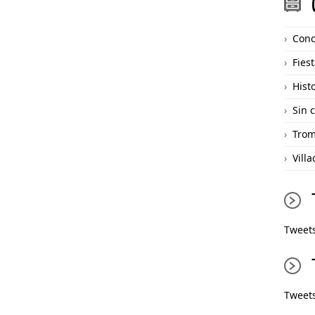
Conc
Fies
Hist
Sin 
Tro
Vill
Tweets
Tweet