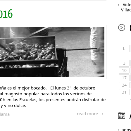
Vid
Vill
016
L
3
10
17
24
taña es el mejor bocado. El lunes 31 de octubre
31
onal magosto popular para todos los vecinos de
0h en las Escuelas, los presentes podrán disfrutar de
y vino dulce.
read more →
elama
agos