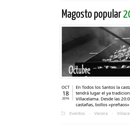
Magosto popular
2
En Todos los Santos la cas
OCT
18
tendrá lugar el ya tradici
Villacelama. Desde las 20:0
2016
castañas, bollos «preñaos» 
Eventos
·
Vecera
·
Villac