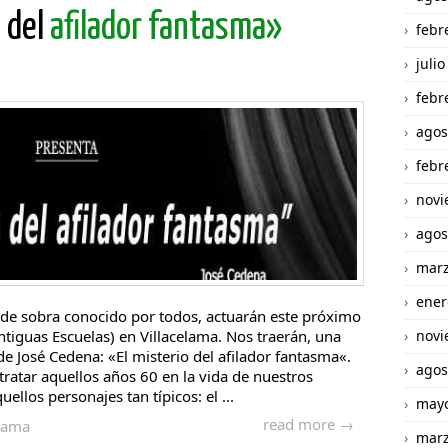
o del
afilador fantasma»
febr
juli
febr
agos
febr
novi
agos
marz
ener
 de sobra conocido por todos, actuarán este próximo
ntiguas Escuelas) en Villacelama. Nos traerán, una
novi
e José Cedena: «El misterio del afilador fantasma«.
agos
ratar aquellos años 60 en la vida de nuestros
llos personajes tan típicos: el ...
mayo
read more →
elama
marz