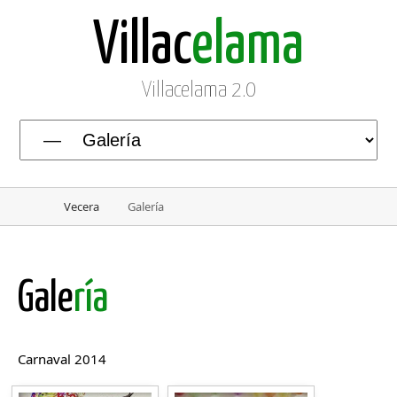
Villac
elama
Villacelama 2.0
Vecera
Galería
Gale
ría
Carnaval 2014