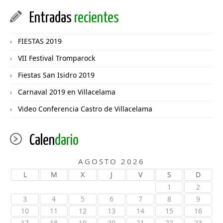
Entradas
recientes
FIESTAS 2019
VII Festival Tromparock
Fiestas San Isidro 2019
Carnaval 2019 en Villacelama
Video Conferencia Castro de Villacelama
Calen
dario
AGOSTO 2026
L
M
X
J
V
S
D
1
2
3
4
5
6
7
8
9
10
11
12
13
14
15
16
17
18
19
20
21
22
23