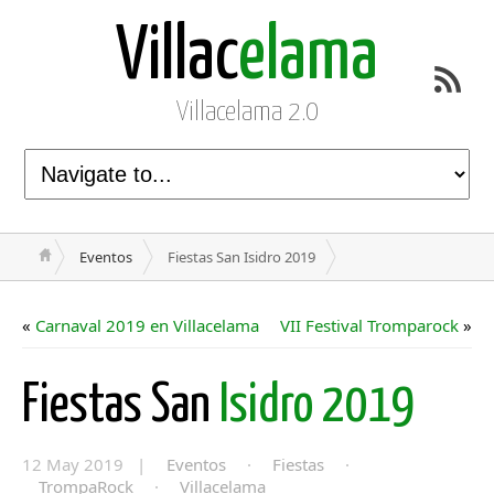
Villac
elama
Villacelama 2.0
Eventos
Fiestas San Isidro 2019
«
Carnaval 2019 en Villacelama
VII Festival Tromparock
»
Fiestas San
Isidro 2019
12 May 2019 |
Eventos
·
Fiestas
·
TrompaRock
·
Villacelama